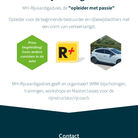
MH-Rijvaardigadvies, de
"opleider met passie"
.
Opleider voor de beginnende bestuurder en rijbewijsbezitters met
een vorm van verkeersangst.
MH-Rijvaardigadvies geeft en organiseert WRM-bijscholingen,
trainingen, workshops en Masterclasses voor de
rijinstructeur/rijcoach
.
Contact