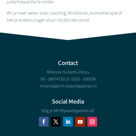
juiste frequentie te vinden.
Wil je meer weten over coaching, MindSonar, Aromatherapie of
heb je andere vragen stuur mij dan een email.
Contact
Miranda Huiberts-Dictus
06 - 38074750 of
0252 - 506928
miranda@mh-rijvaardigadvies.nl
Social Media
Volg je MH-Rijvaardigadvies al?