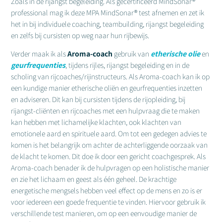
Zoals in de rijangst begeleiding. Als gecertificeerd MindSonar®
professional mag ik deze MPA MindSonar® test afnemen en zet ik
het in bij individuele coaching, teambuilding, rijangst begeleiding
en zelfs bij cursisten op weg naar hun rijbewijs.
Verder maak ik als
Aroma-coach
gebruik van
etherische olie
en
geurfrequenties
, tijdens rijles, rijangst begeleiding en in de
scholing van rijcoaches/rijinstructeurs. Als Aroma-coach kan ik op
een kundige manier etherische oliën en geurfrequenties inzetten
en adviseren. Dit kan bij cursisten tijdens de rijopleiding, bij
rijangst-cliënten en rijcoaches met een hulpvraag die te maken
kan hebben met lichamelijke klachten, ook klachten van
emotionele aard en spirituele aard. Om tot een gedegen advies te
komen is het belangrijk om achter de achterliggende oorzaak van
de klacht te komen. Dit doe ik door een gericht coachgesprek. Als
Aroma-coach benader ik de hulpvragen op een holistische manier
en zie het lichaam en geest als één geheel. De krachtige
energetische mengsels hebben veel effect op de mens en zo is er
voor iedereen een goede frequentie te vinden. Hiervoor gebruik ik
verschillende test manieren, om op een eenvoudige manier de