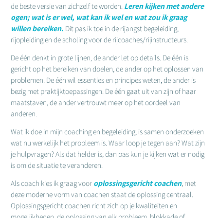
de beste versie van zichzelf te worden.
Leren kijken met andere
ogen; wat is er wel, wat kan ik wel en wat zou ik graag
willen bereiken.
Dit pas ik toe in de rijangst begeleiding,
rijopleiding en de scholing voor de rijcoaches/rijinstructeurs.
De één denkt in grote lijnen, de ander let op details. De één is
gericht op het bereiken van doelen, de ander op het oplossen van
problemen. De één wil essenties en principes weten, de ander is
bezig met praktijktoepassingen. De één gaat uit van zijn of haar
maatstaven, de ander vertrouwt meer op het oordeel van
anderen.
Wat ik doe in mijn coaching en begeleiding, is samen onderzoeken
wat nu werkelijk het probleem is. Waar loop je tegen aan? Wat zijn
je hulpvragen? Als dat helder is, dan pas kun je kijken wat er nodig
is om de situatie te veranderen.
Als coach kies ik graag voor
oplossingsgericht coachen
, met
deze moderne vorm van coachen staat de oplossing centraal.
Oplossingsgericht coachen richt zich op je kwaliteiten en
mogelijkheden, de oplossing van elk probleem, blokkade of