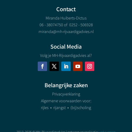
Contact
Miranda Huiberts-Dictus
06 - 38074750 of
0252 - 506928
miranda@mh-rijvaardigadvies.nl
Social Media
Volg je MH-Rijvaardigadvies al?
Belangrijke zaken
Privacyverklaring
Algemene voorwaarden voor:
rijles
•
rijangst
•
(bij)scholing
2013-2025 © MH-Rijvaardigadvies | ontwerp en realisatie
LadyLemon