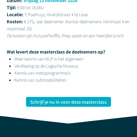
Datum:
Vrijdag 13 november 2026
Tijd:
9.00 tot 16.00u
Locatie:
’t Poelhuys, Vivaldistraat 4 te Lisse
Kosten:
€ 275,- per deelnemer (Aantal deelnemers: minimaal 4 en
maximaal 10)
De kosten zijn inclusief koffie, thee, water en een heerlijke lunch.
Wat levert deze masterclass de deelnemers op?
Meer kennis van NLP in het algemeen
Verdieping op de Logische Niveaus
Kennis van metaprogramma’s
Kennis van submodaliteiten
Schrijf je nu in voor deze masterclass