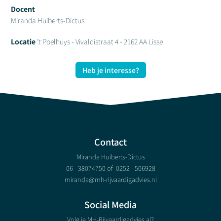
Docent
Miranda Huiberts-Dictus
Locatie
’t Poelhuys - Vivaldistraat 4 - 2162 AA Lisse
Heb je interesse?
Contact
Miranda Huiberts-Dictus
06 - 38074750 of
0252 - 506928
miranda@mh-rijvaardigadvies.nl
Social Media
Volg je MH-Rijvaardigadvies al?