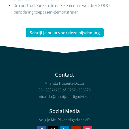
De rijinstructeur kan de drie elementen van de A.S.OOO-
benadering toepassen-demonstreren.
Schrijf je nu in voor deze bijscholing
Contact
Miranda Huiberts-Dictus
06 - 38074750 of
0252 - 506928
miranda@mh-rijvaardigadvies.nl
Social Media
Volg je MH-Rijvaardigadvies al?