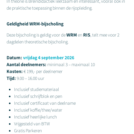
In theorie is Breindidactiek leerzaam en interessant, vooral ook in
de praktische toepassing binnen de rijopleiding.
Geldigheid WRM-bijscholing
Deze bijscholing is geldig voor de
WRM
en
RIS
, telt mee voor 2
dagdelen theoretische bijscholing.
Datum:
vrijdag 4 september 2026
Aantal deelnemers:
minimaal 3 – maximaal 10
Kosten:
€ 199,- per deelnemer
Tijd:
9.00 – 16.00 uur
Inclusief studiemateriaal
Inclusief schrijfblok en pen
Inclusief certificaat van deelname
Inclusief koffie/thee/water
Inclusief heerlijke lunch
Vrijgesteld van BTW
Gratis Parkeren