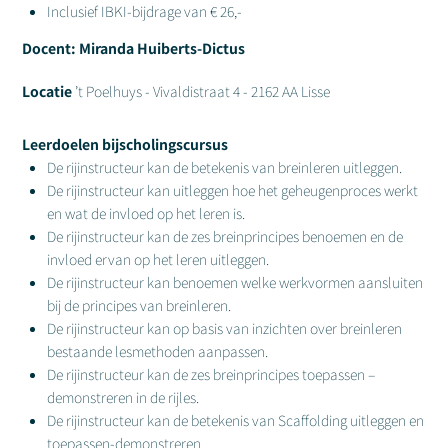
Inclusief IBKI-bijdrage van € 26,-
Docent: Miranda Huiberts-Dictus
Locatie
’t Poelhuys - Vivaldistraat 4 - 2162 AA Lisse
Leerdoelen bijscholingscursus
De rijinstructeur kan de betekenis van breinleren uitleggen.
De rijinstructeur kan uitleggen hoe het geheugenproces werkt
en wat de invloed op het leren is.
De rijinstructeur kan de zes breinprincipes benoemen en de
invloed ervan op het leren uitleggen.
De rijinstructeur kan benoemen welke werkvormen aansluiten
bij de principes van breinleren.
De rijinstructeur kan op basis van inzichten over breinleren
bestaande lesmethoden aanpassen.
De rijinstructeur kan de zes breinprincipes toepassen –
demonstreren in de rijles.
De rijinstructeur kan de betekenis van Scaffolding uitleggen en
toepassen-demonstreren.