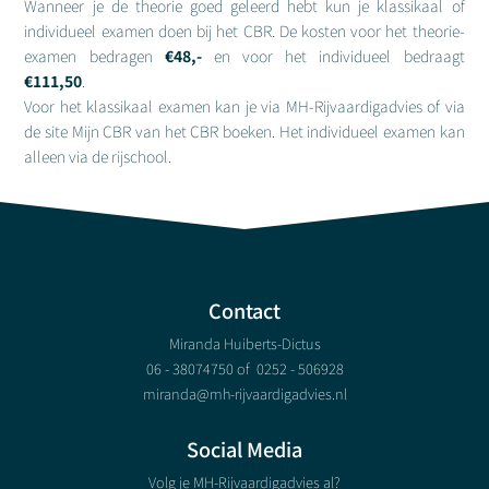
Wanneer je de theorie goed geleerd hebt kun je klassikaal of
individueel examen doen bij het CBR. De kosten voor het theorie-
examen bedragen
€48,-
en voor het individueel bedraagt
€111,50
.
Voor het klassikaal examen kan je via MH-Rijvaardigadvies of via
de site Mijn CBR van het CBR boeken. Het individueel examen kan
alleen via de rijschool.
Contact
Miranda Huiberts-Dictus
06 - 38074750 of
0252 - 506928
miranda@mh-rijvaardigadvies.nl
Social Media
Volg je MH-Rijvaardigadvies al?