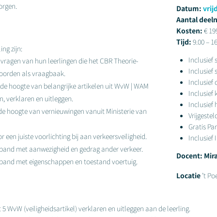
orgen.
Datum:
vrij
Aantal deel
Kosten:
€ 19
Tijd:
9.00 – 1
ng zijn:
Inclusief
 vragen van hun leerlingen die het CBR Theorie-
Inclusief 
oorden als vraagbaak.
Inclusief
 op de hoogte van belangrijke artikelen uit WvW | WAM
Inclusief
, verklaren en uitleggen.
Inclusief 
p de hoogte van vernieuwingen vanuit Ministerie van
Vrijgeste
Gratis Pa
r een juiste voorlichting bij aan verkeersveiligheid.
Inclusief 
 verband met aanwezigheid en gedrag ander verkeer.
Docent: Mir
 verband met eigenschappen en toestand voertuig.
Locatie
’t Po
t 5 WvW (veiligheidsartikel) verklaren en uitleggen aan de leerling.