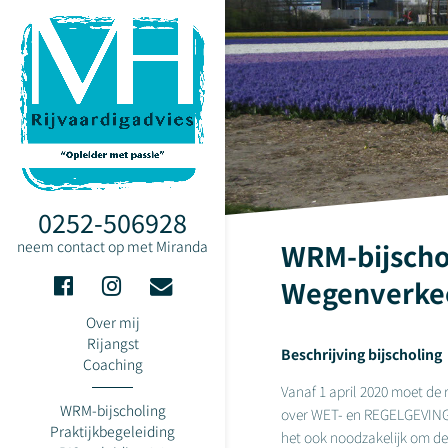
0252-506928
WRM-bijschol
neem contact op met Miranda
Wegenverke
Over mij
Rijangst
Beschrijving bijscholing
Coaching
Vanaf 1 april 2020 moet de r
WRM-bijscholing
over WET- en REGELGEVING v
Praktijkbegeleiding
het ook noodzakelijk om de