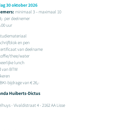
dag 30 oktober 2026
nemers:
minimaal 3 – maximaal 10
9,- per deelnemer
6.00 uur
 studiemateriaal
schrijfblok en pen
 certificaat van deelname
 koffie/thee/water
heerlijke lunch
ld van BTW
rkeren
IBKI-bijdrage van € 26,-
anda Huiberts-Dictus
elhuys - Vivaldistraat 4 - 2162 AA Lisse