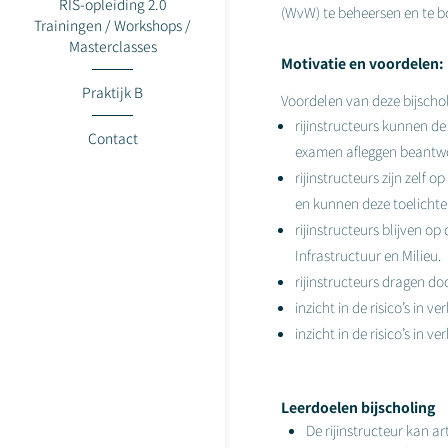
RIS-opleiding 2.0
(WvW) te beheersen en te b
Trainingen / Workshops /
Masterclasses
Motivatie en voordelen:
Praktijk B
Voordelen van deze bijscholi
rijinstructeurs kunnen de
Contact
examen afleggen beantw
rijinstructeurs zijn zelf
en kunnen deze toelichten
rijinstructeurs blijven o
Infrastructuur en Milieu.
rijinstructeurs dragen doo
inzicht in de risico’s in
inzicht in de risico’s in
Leerdoelen bijscholing
De rijinstructeur kan ar