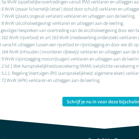
rt 5a WvW (opzettelijke overtredingen vanuit RVV) verklaren en uitleggen aan
t 6 WvW (zwaar lichamelijk letsel | dood door schuld) verklaren en uitlegge
rt 7 WvW (plaats ongeval verlaten) verklaren en uitleggen aan de leerling.
rt 8 WvW (alcoholwetgeving) verklaren en uitleggen aan de leerling.
de gevolgen bespreken van overtreding van de alcoholwetgeving door een be
rt 162 WvW (rijverbod) en art 163 WvW (medewerking onderzoek) verklaren e
et verschil uitleggen tussen een rijverbod en rijontzegging en door wie dit
t 164 WvW (inhouden | invorderen rijbewijs) verklaren en uitleggen aan de le
t 9 WvW (rijontzegging motorrijtuigen) verklaren en uitleggen aan de leerlin
t 2 lid 1 Wet Aansprakelijkheidsverzekering (WAM) (verplichte verzekering m
t 5.1.1. Regeling Voertuigen (RV) (aansprakelijkheid: algemene eisen) verkla
rt 72 WvW (APK) verklaren en uitleggen aan de leerling.
Schrijf je nu in voor deze bijscholi