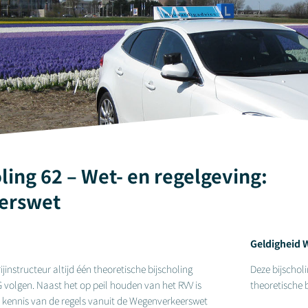
ing 62 – Wet- en regelgeving:
erswet
Geldigheid 
ijinstructeur altijd één theoretische bijscholing
Deze bijscholi
olgen. Naast het op peil houden van het RVV is
theoretische b
 kennis van de regels vanuit de Wegenverkeerswet