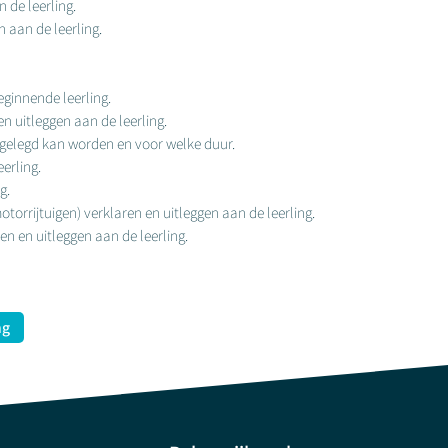
 de leerling.
n aan de leerling.
ginnende leerling.
n uitleggen aan de leerling.
 opgelegd kan worden en voor welke duur.
erling.
g.
otorrijtuigen) verklaren en uitleggen aan de leerling.
ren en uitleggen aan de leerling.
ng